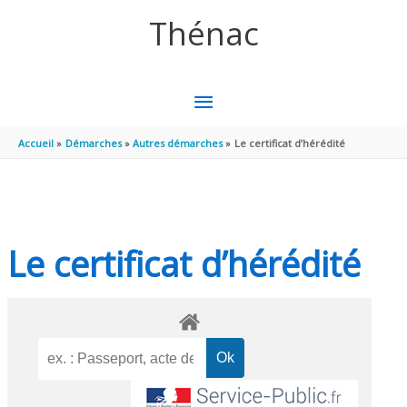
Aller au contenu
Aller au pied de page
Thénac
MENU
PRINCIPAL
Accueil
Démarches
Autres démarches
Le certificat d’hérédité
Le certificat d’hérédité