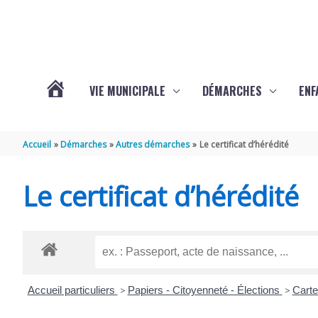
Aller au contenu
Aller au pied de page
VIE MUNICIPALE
DÉMARCHES
ENF
ACTUALITÉS
Accueil
Démarches
Autres démarches
Le certificat d’hérédité
DE
Le certificat d’hérédité
THÉNAC
Accueil particuliers
>
Papiers - Citoyenneté - Élections
>
Carte