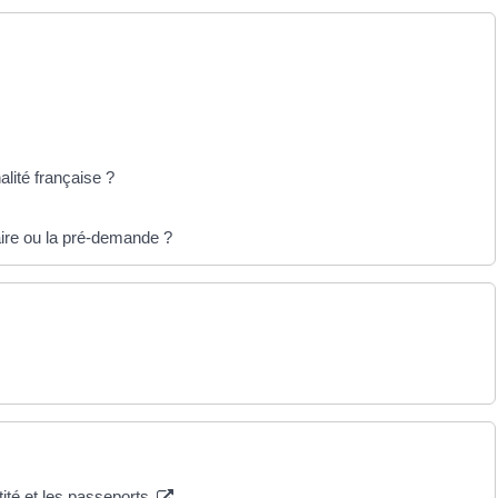
alité française ?
aire ou la pré-demande ?
tité et les passeports