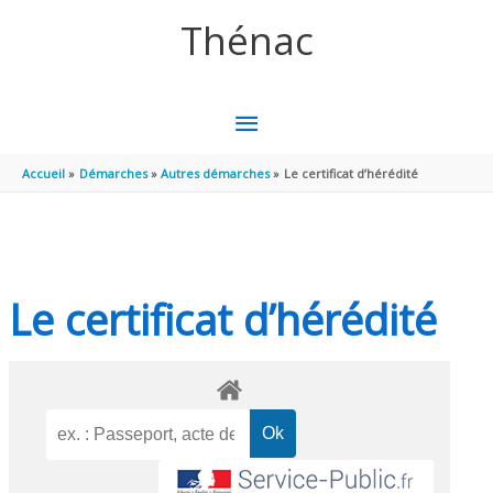
Aller au contenu
Aller au pied de page
Thénac
MENU
PRINCIPAL
Accueil
Démarches
Autres démarches
Le certificat d’hérédité
Le certificat d’hérédité