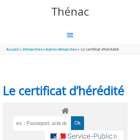
Aller au contenu
Aller au pied de page
Thénac
MENU
PRINCIPAL
Accueil
Démarches
Autres démarches
Le certificat d’hérédité
Le certificat d’hérédité