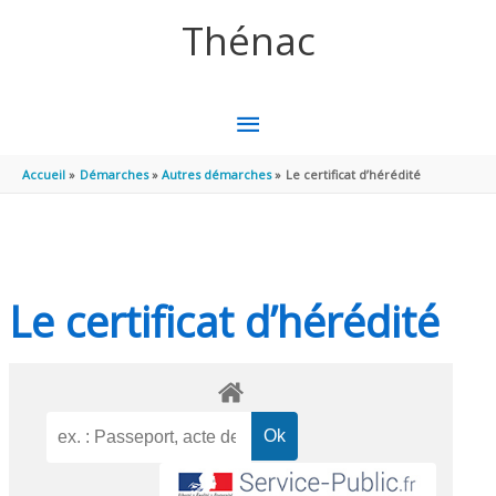
Aller au contenu
Aller au pied de page
Thénac
MENU
PRINCIPAL
Accueil
Démarches
Autres démarches
Le certificat d’hérédité
Le certificat d’hérédité