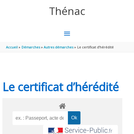
Aller au contenu
Aller au pied de page
Thénac
MENU
PRINCIPAL
Accueil
Démarches
Autres démarches
Le certificat d’hérédité
Le certificat d’hérédité