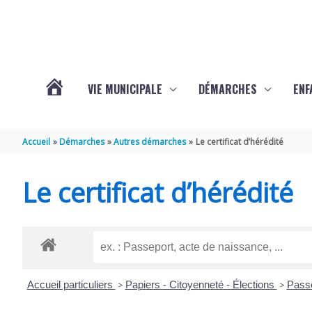
Aller au contenu
Aller au pied de page
VIE MUNICIPALE
DÉMARCHES
ENF
ACTUALITÉS
Accueil
Démarches
Autres démarches
Le certificat d’hérédité
DE
Le certificat d’hérédité
THÉNAC
Accueil particuliers
>
Papiers - Citoyenneté - Élections
>
Pass