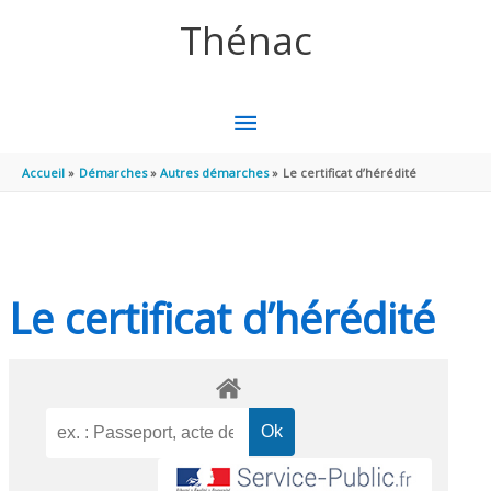
Aller au contenu
Aller au pied de page
Thénac
MENU
PRINCIPAL
Accueil
Démarches
Autres démarches
Le certificat d’hérédité
Le certificat d’hérédité