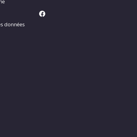
rme
Facebook
es données