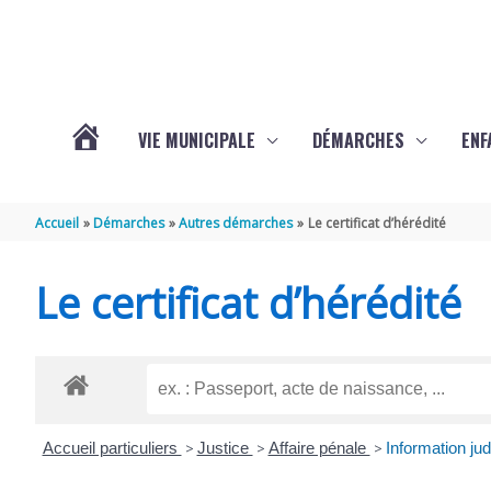
Aller au contenu
Aller au pied de page
VIE MUNICIPALE
DÉMARCHES
ENF
ACTUALITÉS
Accueil
Démarches
Autres démarches
Le certificat d’hérédité
DE
Le certificat d’hérédité
THÉNAC
Accueil particuliers
>
Justice
>
Affaire pénale
>
Information jud