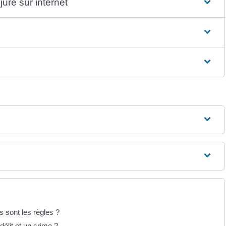
jure sur internet
s sont les règles ?
délit et un crime ?