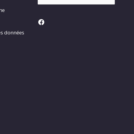
rme
Facebook
es données