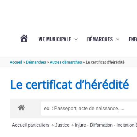
Aller au contenu
Aller au pied de page
VIE MUNICIPALE
DÉMARCHES
ENF
ACTUALITÉS
Accueil
Démarches
Autres démarches
Le certificat d’hérédité
DE
Le certificat d’hérédité
THÉNAC
Accueil particuliers
>
Justice
>
Injure - Diffamation - Incitation