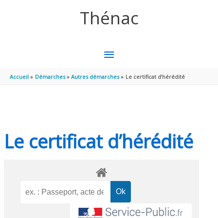
Aller au contenu
Aller au pied de page
Thénac
MENU
PRINCIPAL
Accueil
Démarches
Autres démarches
Le certificat d’hérédité
Le certificat d’hérédité