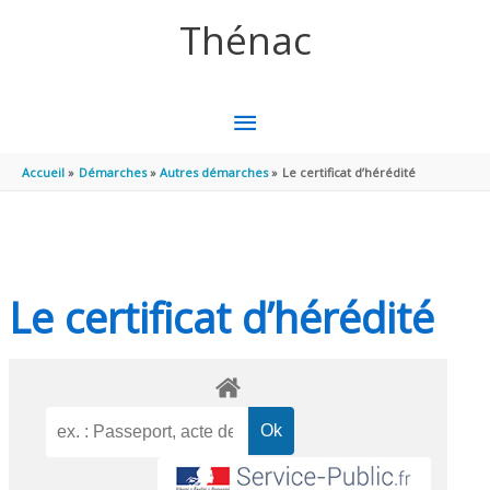
Aller au contenu
Aller au pied de page
Thénac
MENU
PRINCIPAL
Accueil
Démarches
Autres démarches
Le certificat d’hérédité
Le certificat d’hérédité