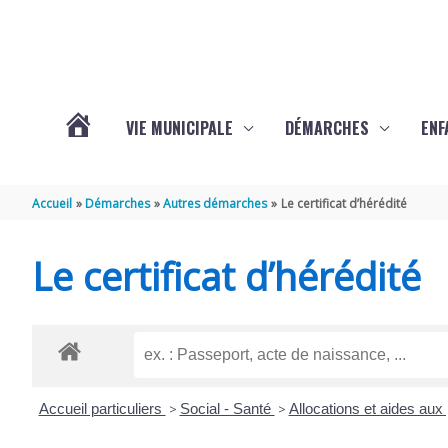
Aller au contenu
Aller au pied de page
VIE MUNICIPALE
DÉMARCHES
ENF
ACTUALITÉS
Accueil
Démarches
Autres démarches
Le certificat d’hérédité
DE
Le certificat d’hérédité
THÉNAC
Accueil particuliers
>
Social - Santé
>
Allocations et aides au