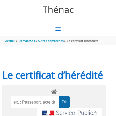
Aller au contenu
Aller au pied de page
Thénac
MENU
PRINCIPAL
Accueil
Démarches
Autres démarches
Le certificat d’hérédité
Le certificat d’hérédité