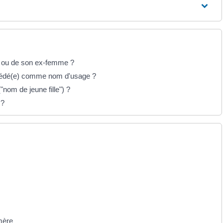
ri ou de son ex-femme ?
écédé(e) comme nom d'usage ?
nom de jeune fille") ?
 ?
mère