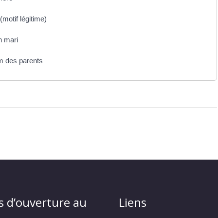
motif légitime)
n mari
m des parents
s d’ouverture au
Liens