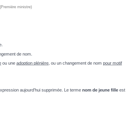
 (Première ministre)
e.
ngement de nom.
e
ou une
adoption plénière
, ou un changement de nom
pour motif
expression aujourd’hui supprimée. Le terme
nom de jeune fille
est