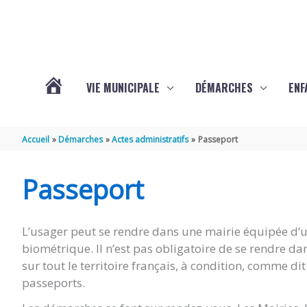
Aller au contenu
Aller au pied de page
VIE MUNICIPALE
DÉMARCHES
ENF
ACTUALITÉS
Accueil
Démarches
Actes administratifs
Passeport
DE
Passeport
THÉNAC
L’usager peut se rendre dans une mairie équipée d’un
biométrique. Il n’est pas obligatoire de se rendre d
sur tout le territoire français, à condition, comme d
passeports.