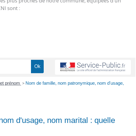
 les plus proches de notre commune, équipées d’un
NI sont :
et prénom
>
Nom de famille, nom patronymique, nom d'usage,
om d'usage, nom marital : quelle