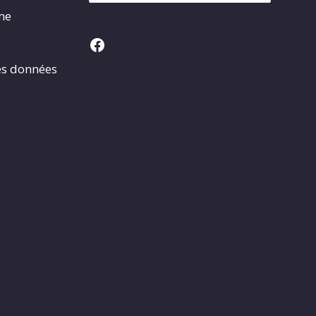
rme
Facebook
es données