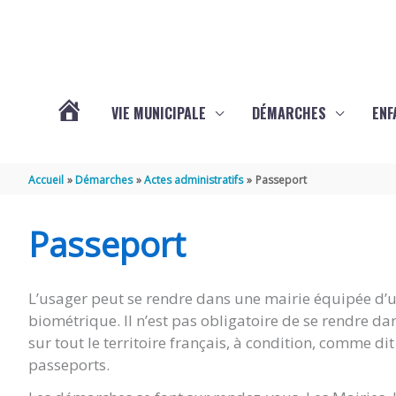
Aller au contenu
Aller au pied de page
VIE MUNICIPALE
DÉMARCHES
ENF
ACTUALITÉS
Accueil
Démarches
Actes administratifs
Passeport
DE
Passeport
THÉNAC
L’usager peut se rendre dans une mairie équipée d’un
biométrique. Il n’est pas obligatoire de se rendre d
sur tout le territoire français, à condition, comme d
passeports.