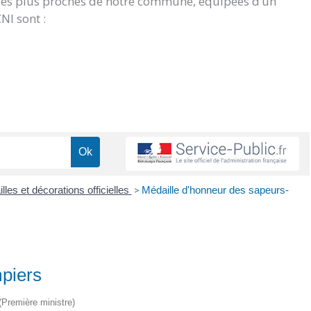
 les plus proches de notre commune, équipées d’un
NI sont :
lles et décorations officielles
>
Médaille d'honneur des sapeurs-
piers
 (Première ministre)