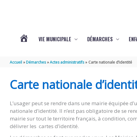
Aller au contenu
Aller au pied de page
VIE MUNICIPALE
DÉMARCHES
ENF
ACTUALITÉS
Accueil
Démarches
Actes administratifs
Carte nationale d’identité
DE
Carte nationale d’identi
THÉNAC
L’usager peut se rendre dans une mairie équipée d’un
nationale d’identité. Il n’est pas obligatoire de se 
mairie sur tout le territoire français, à condition,
délivrer les cartes d’identité.