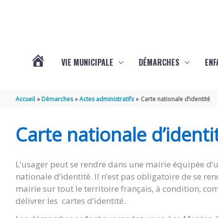
Aller au contenu
Aller au pied de page
VIE MUNICIPALE
DÉMARCHES
ENF
ACTUALITÉS
Accueil
Démarches
Actes administratifs
Carte nationale d’identité
DE
Carte nationale d’identi
THÉNAC
L’usager peut se rendre dans une mairie équipée d’un
nationale d’identité. Il n’est pas obligatoire de se 
mairie sur tout le territoire français, à condition,
délivrer les cartes d’identité.