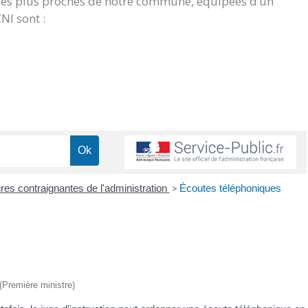
 les plus proches de notre commune, équipées d’un
NI sont :
es contraignantes de l'administration
>
Écoutes téléphoniques
 (Première ministre)