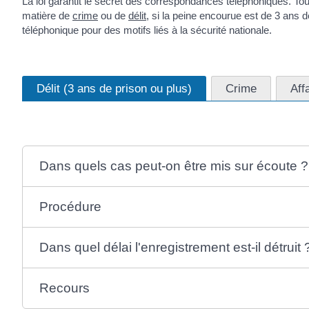
La loi garantit le secret des correspondances téléphoniques. Tou
matière de
crime
ou de
délit
, si la peine encourue est de 3 ans 
téléphonique pour des motifs liés à la sécurité nationale.
Délit (3 ans de prison ou plus)
Crime
Aff
Dans quels cas peut-on être mis sur écoute ?
Procédure
Dans quel délai l'enregistrement est-il détruit 
Recours