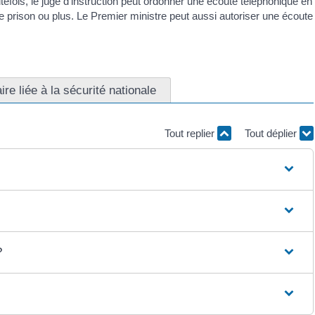
tefois, le juge d'instruction peut ordonner une écoute téléphonique en
de prison ou plus. Le Premier ministre peut aussi autoriser une écoute
aire liée à la sécurité nationale
Tout replier
Tout déplier
?