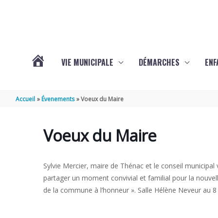
Aller au contenu
Aller au pied de page
VIE MUNICIPALE
DÉMARCHES
ENF
ACTUALITÉS
Accueil
Évenements
Voeux du Maire
DE
Voeux du Maire
THÉNAC
Sylvie Mercier, maire de Thénac et le conseil municipal 
partager un moment convivial et familial pour la nouvel
de la commune à l’honneur ». Salle Hélène Neveur au 8 r