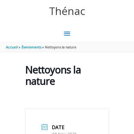
Aller au contenu
Aller au pied de page
Thénac
MENU
PRINCIPAL
Accueil
Évenements
Nettoyons la nature
Nettoyons la
nature
DATE