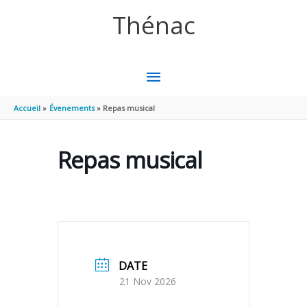
Aller au contenu
Aller au pied de page
Thénac
MENU
PRINCIPAL
Accueil
Évenements
Repas musical
Repas musical
DATE
21 Nov 2026