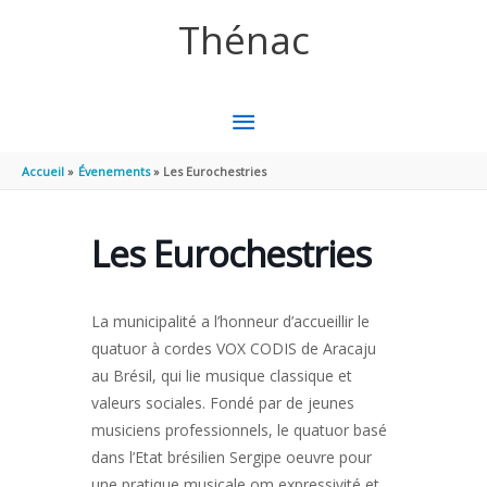
Aller au contenu
Aller au pied de page
Thénac
MENU
PRINCIPAL
Accueil
Évenements
Les Eurochestries
Les Eurochestries
La municipalité a l’honneur d’accueillir le
quatuor à cordes VOX CODIS de Aracaju
au Brésil, qui lie musique classique et
valeurs sociales. Fondé par de jeunes
musiciens professionnels, le quatuor basé
dans l’Etat brésilien Sergipe oeuvre pour
une pratique musicale om expressivité et