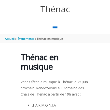
Aller au contenu
Aller au pied de page
Thénac
MENU
PRINCIPAL
Accueil
Évenements
Thénac en musique
Thénac en
musique
Venez fêter la musique à Thénac le 25 juin
prochain. Rendez-vous au Domaine des
Chais de Thénac à partir de 19h avec :
.HA.R.M.O.N.I.A