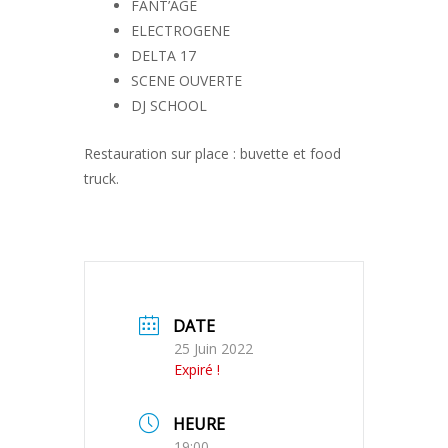
FANT’AGE
ELECTROGENE
DELTA 17
SCENE OUVERTE
DJ SCHOOL
Restauration sur place : buvette et food
truck.
DATE
25 Juin 2022
Expiré !
HEURE
19:00