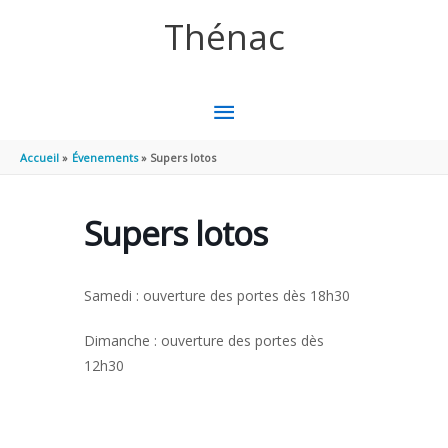
Aller au contenu
Aller au pied de page
Thénac
MENU
PRINCIPAL
Accueil
Évenements
Supers lotos
Supers lotos
Samedi : ouverture des portes dès 18h30
Dimanche : ouverture des portes dès
12h30