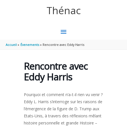
Aller au contenu
Aller au pied de page
Thénac
MENU
PRINCIPAL
Accueil
Évenements
Rencontre avec Eddy Harris
Rencontre avec
Eddy Harris
Pourquoi et comment n’a-t-il rien vu venir ?
Eddy L. Harris s’interroge sur les raisons de
l’émergence de la figure de D. Trump aux
Etats-Unis, à travers des réflexions mêlant
histoire personnelle et grande Histoire –