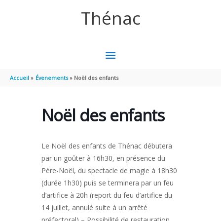
Aller au contenu
Aller au pied de page
Thénac
MENU
PRINCIPAL
Accueil
Évenements
Noël des enfants
Noël des enfants
Le Noël des enfants de Thénac débutera
par un goûter à 16h30, en présence du
Père-Noël, du spectacle de magie à 18h30
(durée 1h30) puis se terminera par un feu
d’artifice à 20h (report du feu d’artifice du
14 juillet, annulé suite à un arrêté
préfectoral) – Possibilité de restauration.