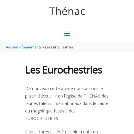
Aller au contenu
Aller au pied de page
Thénac
MENU
PRINCIPAL
Accueil
Évenements
Les Eurochestries
Les Eurochestries
De nouveau cette année nous aurons le
plaisir d’accueillir en l’église de THENAC des
jeunes talents internationaux dans le cadre
du magnifique festival des
EUROCHESTRIES.
Il faut d’ores et déjà retenir la date du