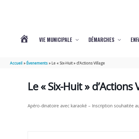
Aller au contenu
Aller au pied de page
VIE MUNICIPALE
DÉMARCHES
ENF
ACTUALITÉS
Accueil
Évenements
Le « Six-Huit » d’Actions Village
DE
Le « Six-Huit » d’Actions 
THÉNAC
Apéro-dinatoire avec karaoké – Inscription souhaitée a