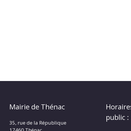
Mairie de Thénac
Horaire
public :
35, rue de la République
17460 Thénac