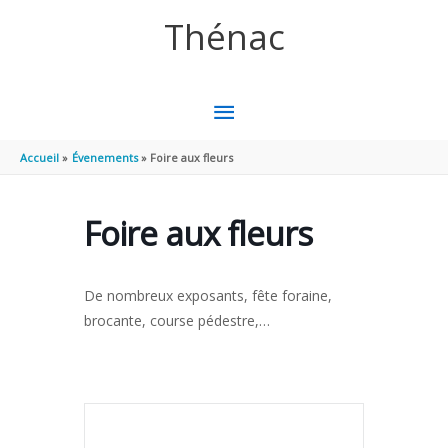
Aller au contenu
Aller au pied de page
Thénac
MENU
PRINCIPAL
Accueil
Évenements
Foire aux fleurs
Foire aux fleurs
De nombreux exposants, fête foraine,
brocante, course pédestre,…