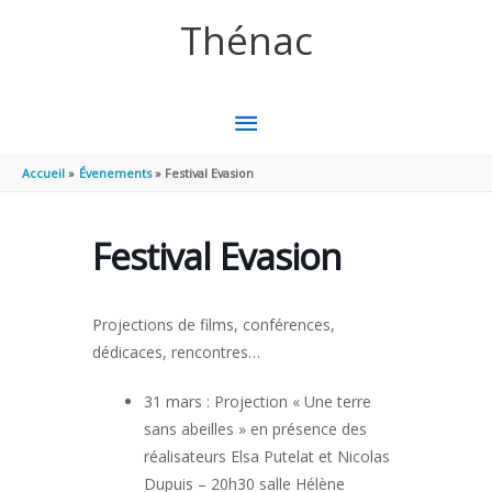
Aller au contenu
Aller au pied de page
Thénac
MENU
PRINCIPAL
Accueil
Évenements
Festival Evasion
Festival Evasion
Projections de films, conférences,
dédicaces, rencontres…
31 mars : Projection « Une terre
sans abeilles » en présence des
réalisateurs Elsa Putelat et Nicolas
Dupuis – 20h30 salle Hélène