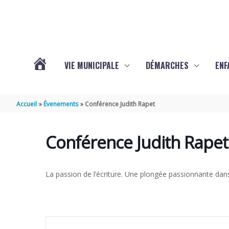
Aller au contenu
Aller au pied de page
VIE MUNICIPALE
DÉMARCHES
ENF
ACTUALITÉS
Accueil
Évenements
Conférence Judith Rapet
DE
Conférence Judith Rapet
THÉNAC
La passion de l’écriture. Une plongée passionnante dans 