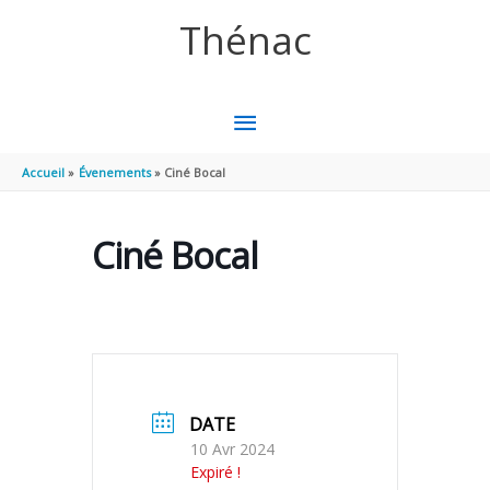
Aller au contenu
Aller au pied de page
Thénac
MENU
PRINCIPAL
Accueil
Évenements
Ciné Bocal
Ciné Bocal
DATE
10 Avr 2024
Expiré !