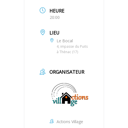
HEURE
20:00
LIEU
Le Bocal
4, impasse du Puits
à Thénac (17)
ORGANISATEUR
Actions Village