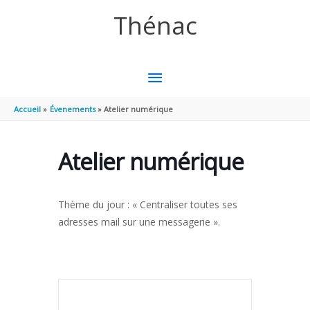
Aller au contenu
Aller au pied de page
Thénac
MENU
PRINCIPAL
Accueil
Évenements
Atelier numérique
Atelier numérique
Thème du jour : « Centraliser toutes ses
adresses mail sur une messagerie ».