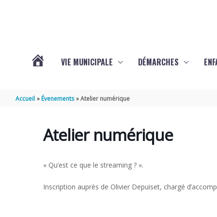
Aller au contenu
Aller au pied de page
VIE MUNICIPALE
DÉMARCHES
ENF
ACTUALITÉS
Accueil
Évenements
Atelier numérique
DE
Atelier numérique
THÉNAC
« Qu’est ce que le streaming ? ».
Inscription auprès de Olivier Depuiset, chargé d’acco