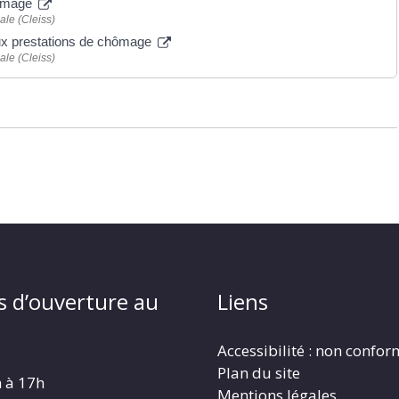
hômage
ale (Cleiss)
 aux prestations de chômage
ale (Cleiss)
s d’ouverture au
Liens
Accessibilité : non confo
Plan du site
h à 17h
Mentions légales