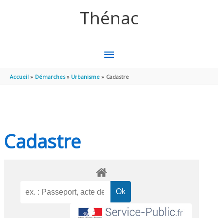
Aller au contenu
Aller au pied de page
Thénac
MENU
PRINCIPAL
Accueil
Démarches
Urbanisme
Cadastre
Cadastre