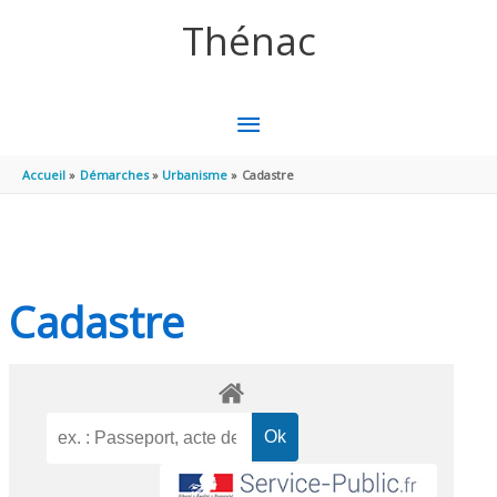
Aller au contenu
Aller au pied de page
Thénac
MENU
PRINCIPAL
Accueil
Démarches
Urbanisme
Cadastre
Cadastre