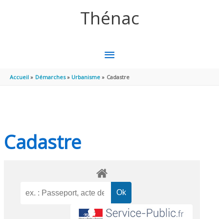
Aller au contenu
Aller au pied de page
Thénac
MENU
PRINCIPAL
Accueil
Démarches
Urbanisme
Cadastre
Cadastre