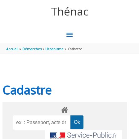
Aller au contenu
Aller au pied de page
Thénac
MENU
PRINCIPAL
Accueil
Démarches
Urbanisme
Cadastre
Cadastre