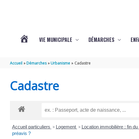
Aller au contenu
Aller au pied de page
VIE MUNICIPALE
DÉMARCHES
ENF
ACTUALITÉS
Accueil
Démarches
Urbanisme
Cadastre
DE
Cadastre
THÉNAC
Accueil particuliers
>
Logement
>
Location immobilière : fin du
préavis ?