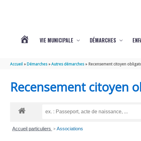
Aller au contenu
Aller au pied de page
VIE MUNICIPALE
DÉMARCHES
ENF
ACTUALITÉS
Accueil
Démarches
Autres démarches
Recensement citoyen obligat
DE
Recensement citoyen ob
THÉNAC
Accueil particuliers
>
Associations