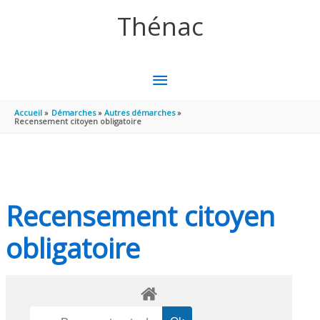
Aller au contenu
Aller au pied de page
Thénac
MENU
PRINCIPAL
Accueil
Démarches
Autres démarches
Recensement citoyen obligatoire
Recensement citoyen
obligatoire