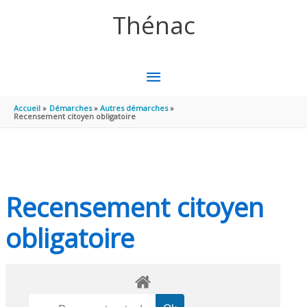
Aller au contenu
Aller au pied de page
Thénac
MENU
PRINCIPAL
Accueil
Démarches
Autres démarches
Recensement citoyen obligatoire
Recensement citoyen
obligatoire