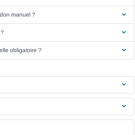
n don manuel ?
 ?
lle obligatoire ?