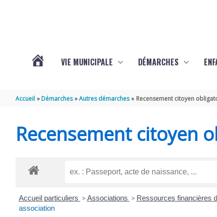
Aller au contenu
Aller au pied de page
VIE MUNICIPALE
DÉMARCHES
ENF
ACTUALITÉS
Accueil
Démarches
Autres démarches
Recensement citoyen obligat
DE
Recensement citoyen ob
THÉNAC
Accueil particuliers
>
Associations
>
Ressources financières d
association