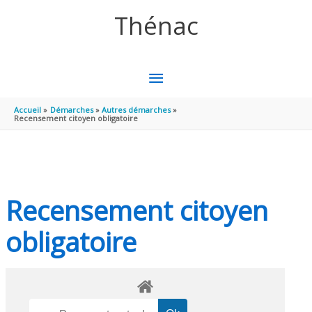
Aller au contenu
Aller au pied de page
Thénac
MENU
PRINCIPAL
Accueil
Démarches
Autres démarches
Recensement citoyen obligatoire
Recensement citoyen
obligatoire