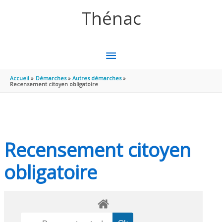
Aller au contenu
Aller au pied de page
Thénac
MENU
PRINCIPAL
Accueil
Démarches
Autres démarches
Recensement citoyen obligatoire
Recensement citoyen
obligatoire