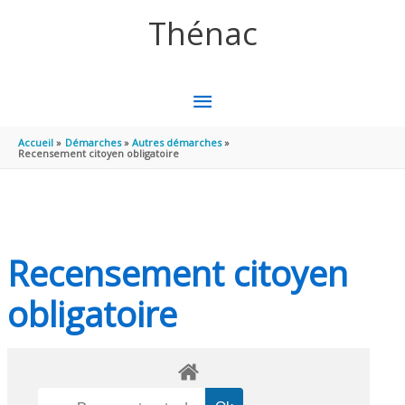
Aller au contenu
Aller au pied de page
Thénac
MENU
PRINCIPAL
Accueil
Démarches
Autres démarches
Recensement citoyen obligatoire
Recensement citoyen
obligatoire