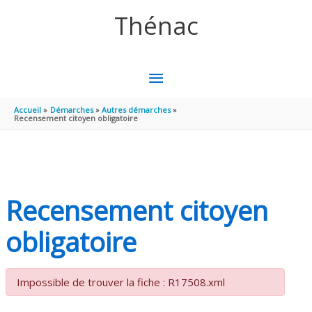
Aller au contenu
Aller au pied de page
Thénac
MENU
PRINCIPAL
Accueil
Démarches
Autres démarches
Recensement citoyen obligatoire
Recensement citoyen
obligatoire
Impossible de trouver la fiche : R17508.xml