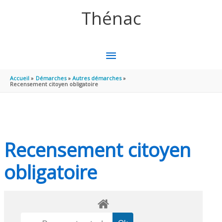
Aller au contenu
Aller au pied de page
Thénac
MENU
PRINCIPAL
Accueil
Démarches
Autres démarches
Recensement citoyen obligatoire
Recensement citoyen
obligatoire