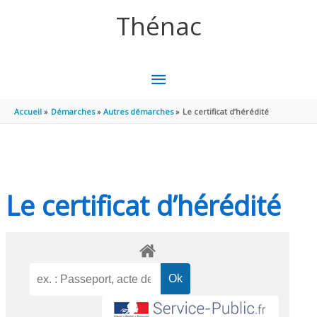
Aller au contenu
Aller au pied de page
Thénac
MENU
PRINCIPAL
Accueil
Démarches
Autres démarches
Le certificat d’hérédité
Le certificat d’hérédité